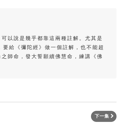
佛說阿彌陀經要解-第9集(陳彩瓊老
師)
佛說阿彌陀經要解-第10集(陳彩瓊老
師)
，可以說是幾乎都靠這兩種註解。尤其是
佛說阿彌陀經要解-第11集(陳彩瓊老
，要給《彌陀經》做一個註解，也不能超
師)
尚之師命，發大誓願續佛慧命，練講《佛
佛說阿彌陀經要解-第12集(陳彩瓊老
師)
佛說阿彌陀經要解-第13集(陳彩瓊老
師)
佛說阿彌陀經要解-第14集(陳彩瓊老
師)
下一集
佛說阿彌陀經要解-第15集(陳彩瓊老