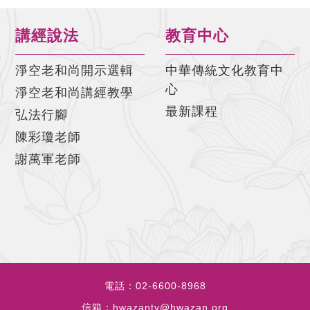
講經說法
教育中心
淨空老和尚開示選輯
中華傳統文化教育中
心
淨空老和尚講經教學
最新課程
弘法行腳
陳彩瓊老師
謝萬軍老師
電話：
02-6600-8968
信箱：
hwazantv@hwazan.org