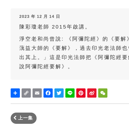
2023 年 12 月 14 日
陳彩瓊老師 2015年啟講。
淨空老和尚曾說: 《阿彌陀經》的《要
蕅益大師的《要解》，過去印光老法師也
出其上。」這是印光法師把《阿彌陀經要
說阿彌陀經要解》。
Share
Copy
Email
Facebook
Twitter
Line
Pinterest
Sina
WeChat
Link
Weibo
上一集