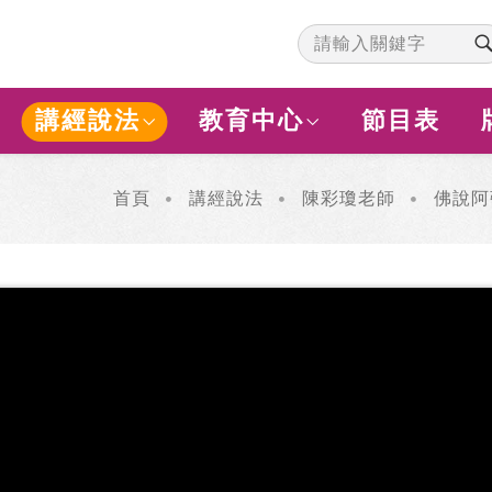
講經說法
教育中心
節目表
首頁
講經說法
陳彩瓊老師
佛說阿