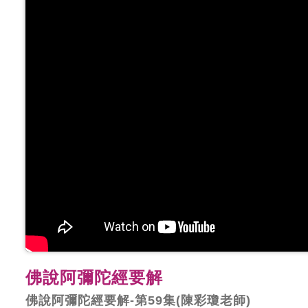
佛說阿彌陀經要解
佛說阿彌陀經要解-第59集(陳彩瓊老師)