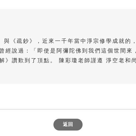
解》與《疏鈔》，近來一千年當中淨宗修學成就的
曾經說過：「即使是阿彌陀佛到我們這個世間來
解》讚歎到了頂點。 陳彩瓊老師謹遵 淨空老和
返回