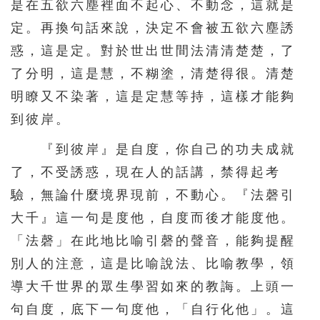
是在五欲六塵裡面不起心、不動念，這就是
定。再換句話來說，決定不會被五欲六塵誘
惑，這是定。對於世出世間法清清楚楚，了
了分明，這是慧，不糊塗，清楚得很。清楚
明瞭又不染著，這是定慧等持，這樣才能夠
到彼岸。
『到彼岸』是自度，你自己的功夫成就
了，不受誘惑，現在人的話講，禁得起考
驗，無論什麼境界現前，不動心。『法磬引
大千』這一句是度他，自度而後才能度他。
「法磬」在此地比喻引磬的聲音，能夠提醒
別人的注意，這是比喻說法、比喻教學，領
導大千世界的眾生學習如來的教誨。上頭一
句自度，底下一句度他，「自行化他」。這