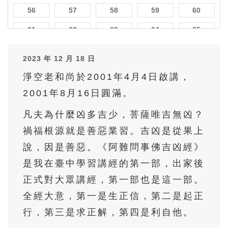
56
57
58
59
60
61
62
63
64
65
66
67
68
69
70
2023 年 12 月 18 日
71
72
73
74
75
淨空老和尚於2001年4月4日啟講，
76
77
78
79
80
2001年8月16日圓滿。
81
82
83
84
85
凡夫為什麼凶多吉少，菩薩唯吉無凶？
86
87
88
89
90
禍福根源就是善惡業習。吉凶是從果上
說，因是善惡。《阿難問事佛吉凶經》
是我在臺中學習講經的第一部，出家後
正式對大眾講經，第一部也是這一部。
全經大意，第一是生正信，第二是起正
行，第三是求正解，第四是利自他。