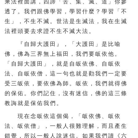
乘法裡面講，四諦「苦、集、滅、道」你參
透了。我們跟佛學習，學習什麼？學習「不
生」，不生不滅。世法是生滅法，我在生滅
法裡頭要去求證不生不滅大法。
『自歸大護田』，「大護田」是比喻
佛，佛為三界無上福田，我們要皈依他。
「自歸大護田」，就是自皈依佛、自皈依
法、自皈依僧，這一句也就是勸我們一定要
受三皈依，要依佛為師。皈依，我們就得佛
的保佑。你們記住，沒有迷信，佛的這三條
教誨就是保佑我們。
現在念皈依這個偈，「皈依佛、皈依
法、皈依僧」，一般人很難理解，而且產生
錯覺，所以一般人說迷信。如果我們讀《六