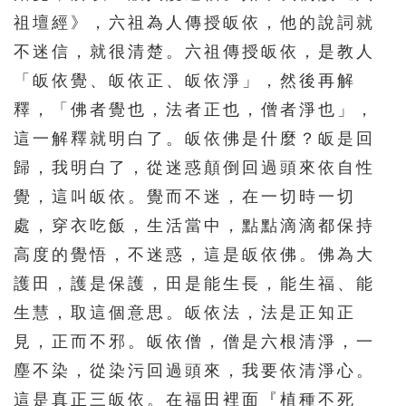
祖壇經》，六祖為人傳授皈依，他的說詞就
不迷信，就很清楚。六祖傳授皈依，是教人
「皈依覺、皈依正、皈依淨」，然後再解
釋，「佛者覺也，法者正也，僧者淨也」，
這一解釋就明白了。皈依佛是什麼？皈是回
歸，我明白了，從迷惑顛倒回過頭來依自性
覺，這叫皈依。覺而不迷，在一切時一切
處，穿衣吃飯，生活當中，點點滴滴都保持
高度的覺悟，不迷惑，這是皈依佛。佛為大
護田，護是保護，田是能生長，能生福、能
生慧，取這個意思。皈依法，法是正知正
見，正而不邪。皈依僧，僧是六根清淨，一
塵不染，從染污回過頭來，我要依清淨心。
這是真正三皈依。在福田裡面『植種不死