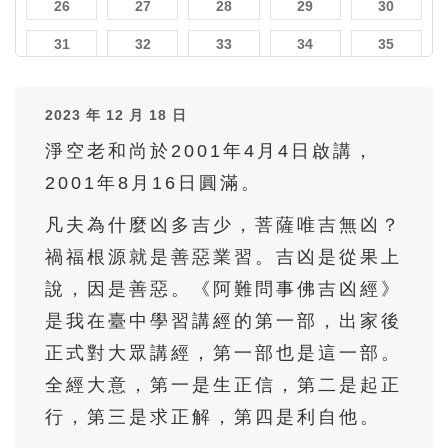
26
27
28
29
30
31
32
33
34
35
36
37
38
39
40
2023 年 12 月 18 日
41
42
43
44
45
淨空老和尚於2001年4月4日啟講，
46
47
48
49
50
2001年8月16日圓滿。
51
52
53
54
55
凡夫為什麼凶多吉少，菩薩唯吉無凶？
56
57
58
59
60
禍福根源就是善惡業習。吉凶是從果上
61
62
63
64
65
說，因是善惡。《阿難問事佛吉凶經》
66
67
68
69
70
是我在臺中學習講經的第一部，出家後
71
72
73
74
75
正式對大眾講經，第一部也是這一部。
全經大意，第一是生正信，第二是起正
76
77
78
79
80
行，第三是求正解，第四是利自他。
81
82
83
84
85