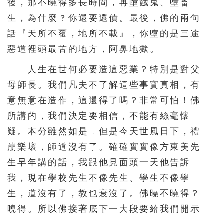
後，那不曉得多長時間，再墮餓鬼、墮畜
生，為什麼？你還要還債。最後，佛的兩句
話『天所不覆，地所不載』，你墮的是三途
惡道裡頭最苦的地方，阿鼻地獄。
人生在世何必要造這惡業？特別是對父
母師長。我們凡夫不了解這些事實真相，有
意無意在造作，這還得了嗎？非常可怕！佛
所講的，我們決定要相信，不能有絲毫懷
疑。本分雖然如是，但是今天世風日下，禮
崩樂壞，師道沒有了。確確實實像方東美先
生早年講的話，我跟他見面頭一天他告訴
我，現在學校先生不像先生、學生不像學
生，道沒有了，教也衰沒了。佛曉不曉得？
曉得。所以佛接著底下一大段要給我們開示