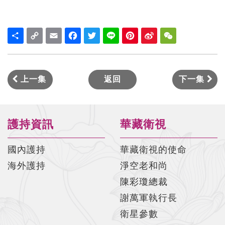
Share
Copy
Email
Facebook
Twitter
Line
Pinterest
Sina
WeChat
Link
Weibo
上一集
返回
下一集
護持資訊
華藏衛視
國內護持
華藏衛視的使命
海外護持
淨空老和尚
陳彩瓊總裁
謝萬軍執行長
衛星參數