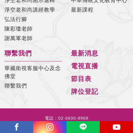
淨空老和尚開示選輯
中華傳統文化教育中心
淨空老和尚講經教學
最新課程
弘法行腳
陳彩瓊老師
謝萬軍老師
聯繫我們
最新消息
電視直播
華藏衛視客服中心及念
佛堂
節目表
聯繫我們
牌位登記
電話：
02-6600-8968
信箱：
hwazantv@hwazan.org