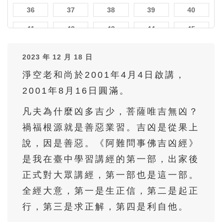
36
37
38
39
40
41
42
43
44
45
46
47
48
49
50
2023 年 12 月 18 日
51
52
53
54
55
淨空老和尚於2001年4月4日啟講，
56
57
58
59
60
2001年8月16日圓滿。
61
62
63
64
65
凡夫為什麼凶多吉少，菩薩唯吉無凶？
66
67
68
69
70
禍福根源就是善惡業習。吉凶是從果上
71
72
73
74
75
說，因是善惡。《阿難問事佛吉凶經》
是我在臺中學習講經的第一部，出家後
76
77
78
79
80
正式對大眾講經，第一部也是這一部。
81
82
83
84
85
全經大意，第一是生正信，第二是起正
86
87
88
89
90
行，第三是求正解，第四是利自他。