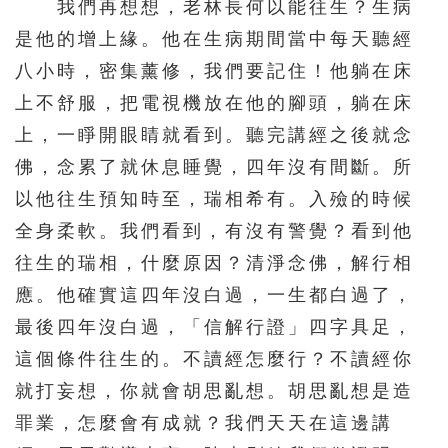
我們再想想，老林長何以能往生？生病
是他的增上緣。他在生病期間當中每天聽經
八小時，密集薰修，我們要記住！他躺在床
上不舒服，把電視機放在他的腳頭，躺在床
上，一睜開眼睛就看到。聽完講經之後就念
佛，念累了就休息睡覺，四年沒有間斷。所
以他往生預知時至，瑞相希有。入殮的時候
全身柔軟。我們看到，有沒有警覺？看到他
往生的瑞相，什麼原因？清淨念佛，解行相
應。他確實這四年沒白過，一生都白過了，
最後四年沒白過，「信解行證」四字具足，
這個條件往生的。不讀經怎麼行？不讀經你
就打妄想，你就會胡思亂想。胡思亂想是造
罪業，怎麼會有成就？我們天天在這邊講