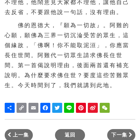
不理他，他鬧意見大家都不理他，讓他自己
去反省，不要跟他說一句話，沒有理由。
佛的恩德大，『願為一切故』。阿難的
心願，願佛為三界一切沉淪受苦的眾生，這
個緣故，「佛啊！你不能取泥洹」，你應當
長住世間。阿難代一切眾生請求佛長住世
間。第一首偈說明理由，後面兩首還有補充
說明。為什麼要求佛住世？要度這些苦難眾
生。今天時間到了，我們就講到此地。
Share
Copy
Email
Facebook
Twitter
Line
Pinterest
Sina
WeChat
Link
Weibo
上一集
返回
下一集