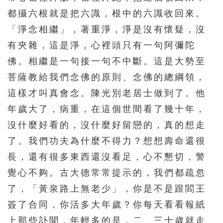
都攝六根就是把六識，根中的六識收回來。
「淨念相繼」，著重淨，淨是沒有懷疑，沒
有夾雜，這是淨，心裡頭只有一句阿彌陀
佛。相繼是一句接一句不中斷。這是大勢至
菩薩教給我們念佛的原則、念佛的總綱領，
這樣才叫真會念。陳光別老居士做到了。他
年歲大了，病重，在這個世間看了幾十年，
沒什麼好看的，沒什麼好留戀的，真的想走
了。我們功夫為什麼不得力？想想壽命還很
長，還有很多東西還沒看足，心不懇切，警
覺心不夠。古大德常常提示的，我們都疏忽
了，「黃泉路上無老少」，你是不是跟閻王
簽了合同，你活多大年歲？你每天看看報紙
上那些訃聞，年輕多的是，二、三十歲就走