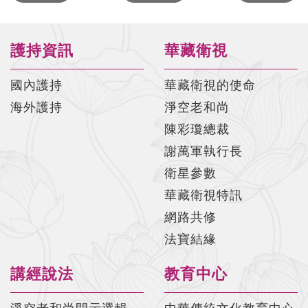
護持資訊
華藏衛視
國內護持
華藏衛視的使命
海外護持
淨空老和尚
陳彩瓊總裁
謝萬軍執行長
衛星參數
華藏衛視特訊
網路共修
法寶結緣
講經說法
教育中心