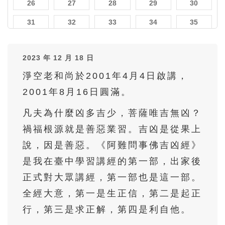
26
27
28
29
30
31
32
33
34
35
36
37
38
39
40
2023 年 12 月 18 日
41
42
43
44
45
淨空老和尚於2001年4月4日啟講，
46
47
48
49
50
2001年8月16日圓滿。
51
52
53
54
55
凡夫為什麼凶多吉少，菩薩唯吉無凶？
56
57
58
59
60
禍福根源就是善惡業習。吉凶是從果上
61
62
63
64
65
說，因是善惡。《阿難問事佛吉凶經》
66
67
68
69
70
是我在臺中學習講經的第一部，出家後
71
72
73
74
75
正式對大眾講經，第一部也是這一部。
全經大意，第一是生正信，第二是起正
76
77
78
79
80
行，第三是求正解，第四是利自他。
81
82
83
84
85