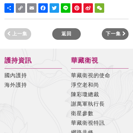
Share
Copy
Email
Facebook
Twitter
Line
Pinterest
Sina
WeChat
Link
Weibo
上一集
返回
下一集
護持資訊
華藏衛視
國內護持
華藏衛視的使命
海外護持
淨空老和尚
陳彩瓊總裁
謝萬軍執行長
衛星參數
華藏衛視特訊
網路共修