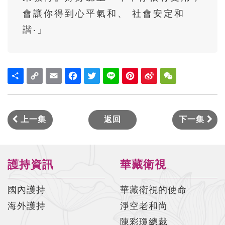
太上感應篇菁華#017 陳彩瓊老師
會讓你得到心平氣和、 社會安定和
太上感應篇菁華#018 陳彩瓊老師
諧‧」
太上感應篇菁華#019 陳彩瓊老師
太上感應篇菁華#020 陳彩瓊老師
Share
Copy
Email
Facebook
Twitter
Line
Pinterest
Sina
WeChat
Link
Weibo
太上感應篇菁華#021 陳彩瓊老師
太上感應篇菁華#022 陳彩瓊老師
上一集
返回
下一集
太上感應篇菁華#023 陳彩瓊老師
太上感應篇菁華#024 陳彩瓊老師
太上感應篇菁華#025 陳彩瓊老師
護持資訊
華藏衛視
太上感應篇菁華#026 陳彩瓊老師
國內護持
華藏衛視的使命
太上感應篇菁華#027 陳彩瓊老師
海外護持
淨空老和尚
陳彩瓊總裁
太上感應篇菁華#028 陳彩瓊老師