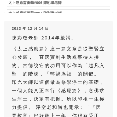
太上感應篇菁華#006 陳彩瓊老師
太上感應篇菁華#007 陳彩瓊老師
太上感應篇菁華#008 陳彩瓊老師
2023 年 12 月 14 日
太上感應篇菁華#009 陳彩瓊老師
陳彩瓊老師 2014年啟講。
太上感應篇菁華#010 陳彩瓊老師
《太上感應篇》這一篇文章是從聖賢立
太上感應篇菁華#011 陳彩瓊老師
心發願，一直落實到生活處事待人接
物。古德說它的功用可以作為「超凡入
太上感應篇菁華#012 陳彩瓊老師
聖」的階梯，「轉禍為福」的關鍵。
太上感應篇菁華#013 陳彩瓊老師
印光大師以這個做為修學淨土的基礎，
太上感應篇菁華#014 陳彩瓊老師
一個人能真正奉行《感應篇》，念佛求
太上感應篇菁華#015 陳彩瓊老師
生淨土，決定有把握。所以印祖一生極
力提倡。 淨空老和尚也開示﹕「『因
太上感應篇菁華#016 陳彩瓊老師
果教育』好好聽上一年，你很有受用，