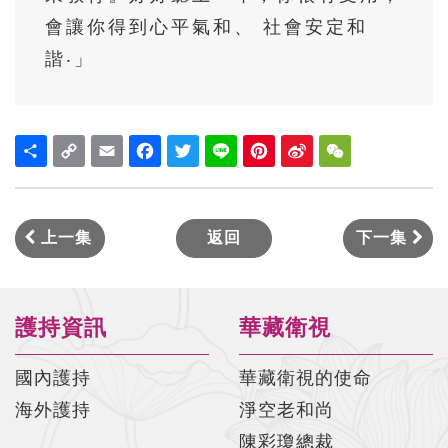
太上感應篇菁華#017 陳彩瓊老師
會讓你得到心平氣和、 社會安定和
太上感應篇菁華#018 陳彩瓊老師
諧‧」
太上感應篇菁華#019 陳彩瓊老師
太上感應篇菁華#020 陳彩瓊老師
Share
Copy
Email
Facebook
Twitter
Line
Pinterest
Sina
WeChat
Link
Weibo
太上感應篇菁華#021 陳彩瓊老師
太上感應篇菁華#022 陳彩瓊老師
上一集
返回
下一集
太上感應篇菁華#023 陳彩瓊老師
太上感應篇菁華#024 陳彩瓊老師
太上感應篇菁華#025 陳彩瓊老師
護持資訊
華藏衛視
太上感應篇菁華#026 陳彩瓊老師
國內護持
華藏衛視的使命
太上感應篇菁華#027 陳彩瓊老師
海外護持
淨空老和尚
陳彩瓊總裁
太上感應篇菁華#028 陳彩瓊老師