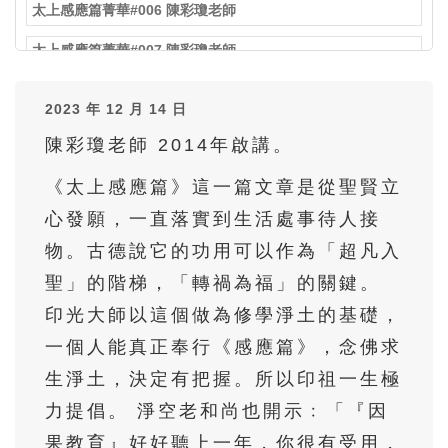
太上感應篇菁華#006 陳彩瓊老師
太上感應篇菁華#007 陳彩瓊老師
太上感應篇菁華#008 陳彩瓊老師
2023 年 12 月 14 日
太上感應篇菁華#009 陳彩瓊老師
陳彩瓊老師 2014年啟講。
太上感應篇菁華#010 陳彩瓊老師
《太上感應篇》這一篇文章是從聖賢立
太上感應篇菁華#011 陳彩瓊老師
心發願，一直落實到生活處事待人接
物。古德說它的功用可以作為「超凡入
太上感應篇菁華#012 陳彩瓊老師
聖」的階梯，「轉禍為福」的關鍵。
太上感應篇菁華#013 陳彩瓊老師
印光大師以這個做為修學淨土的基礎，
太上感應篇菁華#014 陳彩瓊老師
一個人能真正奉行《感應篇》，念佛求
太上感應篇菁華#015 陳彩瓊老師
生淨土，決定有把握。所以印祖一生極
力提倡。 淨空老和尚也開示﹕「『因
太上感應篇菁華#016 陳彩瓊老師
果教育』好好聽上一年，你很有受用，