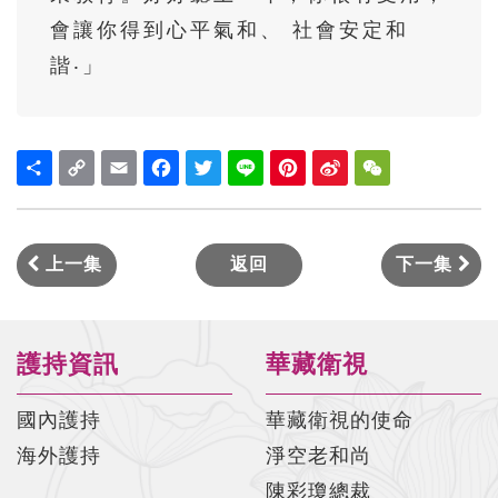
太上感應篇菁華#017 陳彩瓊老師
會讓你得到心平氣和、 社會安定和
太上感應篇菁華#018 陳彩瓊老師
諧‧」
太上感應篇菁華#019 陳彩瓊老師
太上感應篇菁華#020 陳彩瓊老師
Share
Copy
Email
Facebook
Twitter
Line
Pinterest
Sina
WeChat
Link
Weibo
太上感應篇菁華#021 陳彩瓊老師
太上感應篇菁華#022 陳彩瓊老師
上一集
返回
下一集
太上感應篇菁華#023 陳彩瓊老師
太上感應篇菁華#024 陳彩瓊老師
太上感應篇菁華#025 陳彩瓊老師
護持資訊
華藏衛視
太上感應篇菁華#026 陳彩瓊老師
國內護持
華藏衛視的使命
太上感應篇菁華#027 陳彩瓊老師
海外護持
淨空老和尚
陳彩瓊總裁
太上感應篇菁華#028 陳彩瓊老師