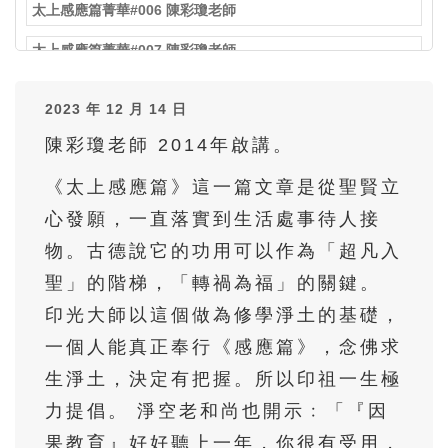
太上感應篇菁華#006 陳彩瓊老師
太上感應篇菁華#007 陳彩瓊老師
太上感應篇菁華#008 陳彩瓊老師
2023 年 12 月 14 日
太上感應篇菁華#009 陳彩瓊老師
陳彩瓊老師 2014年啟講。
太上感應篇菁華#010 陳彩瓊老師
《太上感應篇》這一篇文章是從聖賢立
太上感應篇菁華#011 陳彩瓊老師
心發願，一直落實到生活處事待人接
物。古德說它的功用可以作為「超凡入
太上感應篇菁華#012 陳彩瓊老師
聖」的階梯，「轉禍為福」的關鍵。
太上感應篇菁華#013 陳彩瓊老師
印光大師以這個做為修學淨土的基礎，
太上感應篇菁華#014 陳彩瓊老師
一個人能真正奉行《感應篇》，念佛求
太上感應篇菁華#015 陳彩瓊老師
生淨土，決定有把握。所以印祖一生極
力提倡。 淨空老和尚也開示﹕「『因
太上感應篇菁華#016 陳彩瓊老師
果教育』好好聽上一年，你很有受用，