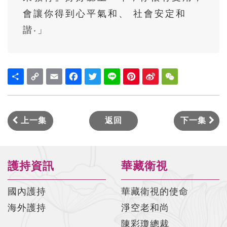
太上感應篇菁華#017 陳彩瓊老師
會讓你得到心平氣和、 社會安定和
太上感應篇菁華#018 陳彩瓊老師
諧‧」
太上感應篇菁華#019 陳彩瓊老師
太上感應篇菁華#020 陳彩瓊老師
Share
Copy
Email
Facebook
Twitter
Line
Pinterest
Sina
WeChat
Link
Weibo
太上感應篇菁華#021 陳彩瓊老師
太上感應篇菁華#022 陳彩瓊老師
上一集
返回
下一集
太上感應篇菁華#023 陳彩瓊老師
太上感應篇菁華#024 陳彩瓊老師
太上感應篇菁華#025 陳彩瓊老師
護持資訊
華藏衛視
太上感應篇菁華#026 陳彩瓊老師
國內護持
華藏衛視的使命
太上感應篇菁華#027 陳彩瓊老師
海外護持
淨空老和尚
陳彩瓊總裁
太上感應篇菁華#028 陳彩瓊老師