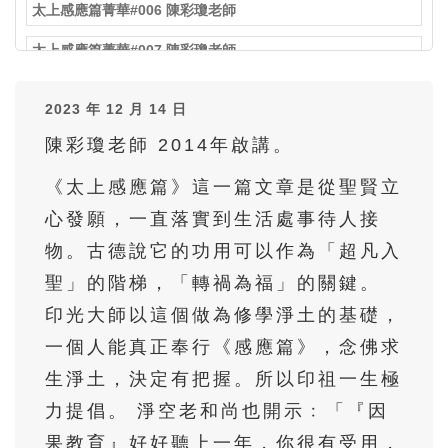
太上感應篇菁華#006 陳彩瓊老師
太上感應篇菁華#007 陳彩瓊老師
太上感應篇菁華#008 陳彩瓊老師
2023 年 12 月 14 日
太上感應篇菁華#009 陳彩瓊老師
陳彩瓊老師 2014年啟講。
太上感應篇菁華#010 陳彩瓊老師
《太上感應篇》這一篇文章是從聖賢立
太上感應篇菁華#011 陳彩瓊老師
心發願，一直落實到生活處事待人接
物。古德說它的功用可以作為「超凡入
太上感應篇菁華#012 陳彩瓊老師
聖」的階梯，「轉禍為福」的關鍵。
太上感應篇菁華#013 陳彩瓊老師
印光大師以這個做為修學淨土的基礎，
太上感應篇菁華#014 陳彩瓊老師
一個人能真正奉行《感應篇》，念佛求
太上感應篇菁華#015 陳彩瓊老師
生淨土，決定有把握。所以印祖一生極
力提倡。 淨空老和尚也開示﹕「『因
太上感應篇菁華#016 陳彩瓊老師
果教育』好好聽上一年，你很有受用，