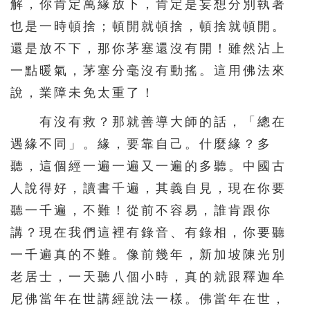
解，你肯定萬緣放下，肯定是妄想分別執著
也是一時頓捨；頓開就頓捨，頓捨就頓開。
還是放不下，那你茅塞還沒有開！雖然沾上
一點暖氣，茅塞分毫沒有動搖。這用佛法來
說，業障未免太重了！
有沒有救？那就善導大師的話，「總在
遇緣不同」。緣，要靠自己。什麼緣？多
聽，這個經一遍一遍又一遍的多聽。中國古
人說得好，讀書千遍，其義自見，現在你要
聽一千遍，不難！從前不容易，誰肯跟你
講？現在我們這裡有錄音、有錄相，你要聽
一千遍真的不難。像前幾年，新加坡陳光別
老居士，一天聽八個小時，真的就跟釋迦牟
尼佛當年在世講經說法一樣。佛當年在世，