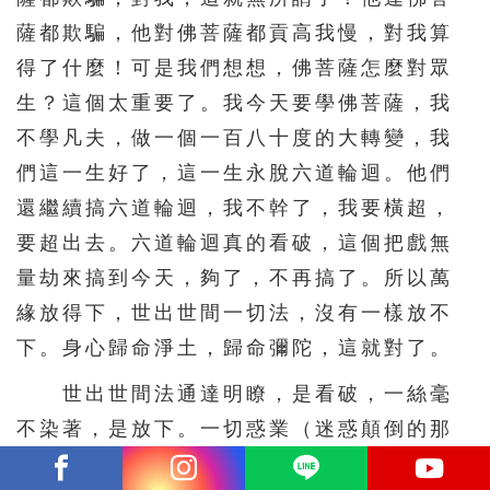
薩都欺騙，他對佛菩薩都貢高我慢，對我算
得了什麼！可是我們想想，佛菩薩怎麼對眾
生？這個太重要了。我今天要學佛菩薩，我
不學凡夫，做一個一百八十度的大轉變，我
們這一生好了，這一生永脫六道輪迴。他們
還繼續搞六道輪迴，我不幹了，我要橫超，
要超出去。六道輪迴真的看破，這個把戲無
量劫來搞到今天，夠了，不再搞了。所以萬
緣放得下，世出世間一切法，沒有一樣放不
下。身心歸命淨土，歸命彌陀，這就對了。
世出世間法通達明瞭，是看破，一絲毫
不染著，是放下。一切惑業（迷惑顛倒的那
些事），我們統統清楚；清楚是明瞭、是