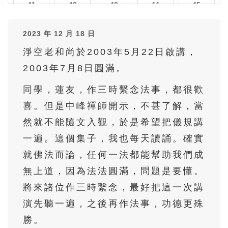
41
42
43
44
45
46
47
48
49
50
2023 年 12 月 18 日
51
52
53
54
55
淨空老和尚於2003年5月22日啟講，
56
57
2003年7月8日圓滿。
同學，蓮友，作三時繫念法事，都很歡
喜。但是中峰禪師開示，不甚了解，當
然就不能隨文入觀，於是希望把儀規講
一遍。這個集子，我也每天讀誦。確實
就佛法而論，任何一法都能幫助我們成
無上道，因為法法圓滿，問題是要懂。
將來諸位作三時繫念，最好把這一次講
演先聽一遍，之後再作法事，功德更殊
勝。