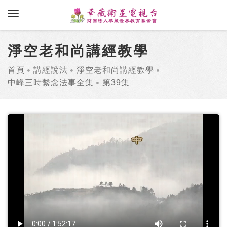
toggle navigation
淨空老和尚講經教學
首頁
講經說法
淨空老和尚講經教學
中峰三時繫念法事全集
第39集