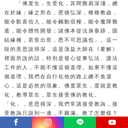
「佛度生，生受化，其間難易深淺，總
在於緣；緣之所在，恩德弘深，種種教啟，
能令歡喜信入，能令觸動宿種，能令魔障難
遮，能令體性開發；諸佛本從法身垂跡，固
結緣種，若世出世，悉不可思議也」。這一
段的意思說得深，這是蕅益大師在《要解》
裡面所說的話，特別是發心從事弘法、護法
工作的人，不能不懂這個道理。如果不懂這
個道理，我們在自行化他的路上總不免退
心，這是必然的現象。佛度眾生，度就是教
化，教導眾生，眾生接受佛的教化。
「化」，意思很深，我們常講接受教誨，接
受教誨只說到一邊，不圓滿。教了怎麼樣？
教了，你學了沒有？你們不肯學，這個教誨