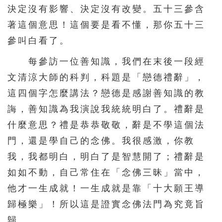
決定沒有影響、決定沒有改變。五十三參含
著這個意思！這個要是看不懂，那你五十三
參叫白看了。
每參訪一位善知識，我們在末後一段經
文清涼大師的科判，科題是「戀德禮辭」，
這四個字怎麼講法？戀德是感謝善知識的教
誨，善知識為我演說我統統明白了。禮辭是
什麼意思？禮是恭恭敬敬，辭是不學這個法
門，還是學自己的念佛。我很感激，你教
我，我都明白，明白了是智慧開了；禮辭是
如如不動，自己常住在「念佛三昧」當中，
他才一生成就！一生成就是靠「十大願王導
歸極樂」！所以這是證實念佛法門為究竟旨
歸。