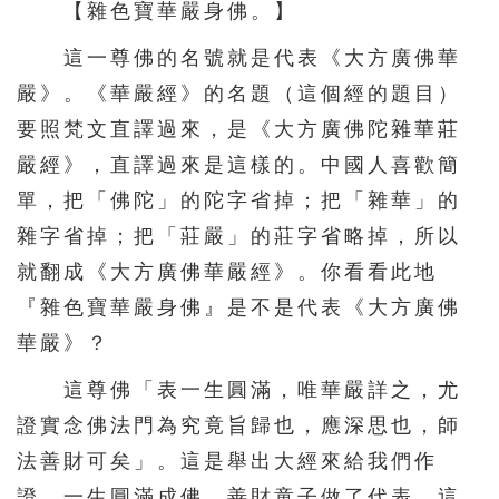
【雜色寶華嚴身佛。】
這一尊佛的名號就是代表《大方廣佛華
嚴》。《華嚴經》的名題（這個經的題目）
要照梵文直譯過來，是《大方廣佛陀雜華莊
嚴經》，直譯過來是這樣的。中國人喜歡簡
單，把「佛陀」的陀字省掉；把「雜華」的
雜字省掉；把「莊嚴」的莊字省略掉，所以
就翻成《大方廣佛華嚴經》。你看看此地
『雜色寶華嚴身佛』是不是代表《大方廣佛
華嚴》？
這尊佛「表一生圓滿，唯華嚴詳之，尤
證實念佛法門為究竟旨歸也，應深思也，師
法善財可矣」。這是舉出大經來給我們作
證，一生圓滿成佛，善財童子做了代表，這