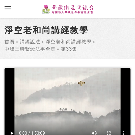
toggle navigation
淨空老和尚講經教學
首頁
講經說法
淨空老和尚講經教學
中峰三時繫念法事全集
第33集