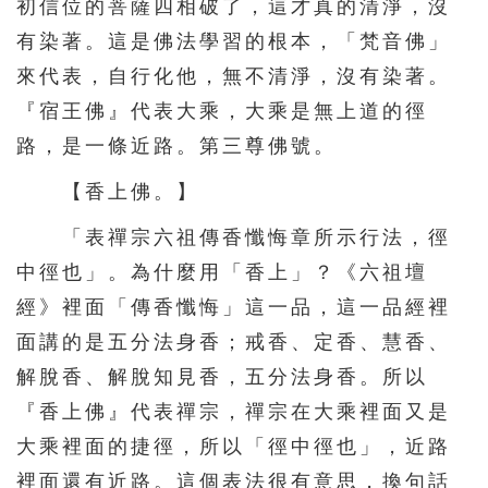
初信位的菩薩四相破了，這才真的清淨，沒
有染著。這是佛法學習的根本，「梵音佛」
來代表，自行化他，無不清淨，沒有染著。
『宿王佛』代表大乘，大乘是無上道的徑
路，是一條近路。第三尊佛號。
【香上佛。】
「表禪宗六祖傳香懺悔章所示行法，徑
中徑也」。為什麼用「香上」？《六祖壇
經》裡面「傳香懺悔」這一品，這一品經裡
面講的是五分法身香；戒香、定香、慧香、
解脫香、解脫知見香，五分法身香。所以
『香上佛』代表禪宗，禪宗在大乘裡面又是
大乘裡面的捷徑，所以「徑中徑也」，近路
裡面還有近路。這個表法很有意思，換句話