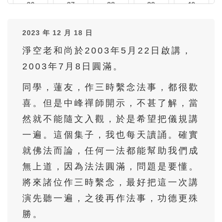
36
37
38
39
40
41
42
43
44
45
2023 年 12 月 18 日
46
47
48
49
50
淨空老和尚於2003年5月22日啟講，
51
52
53
54
55
2003年7月8日圓滿。
56
57
同學，蓮友，作三時繫念法事，都很歡
喜。但是中峰禪師開示，不甚了解，當
然就不能隨文入觀，於是希望把儀規講
一遍。這個集子，我也每天讀誦。確實
就佛法而論，任何一法都能幫助我們成
無上道，因為法法圓滿，問題是要懂。
將來諸位作三時繫念，最好把這一次講
演先聽一遍，之後再作法事，功德更殊
勝。