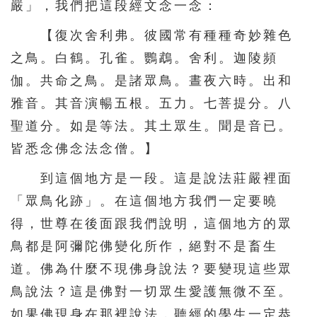
嚴」，我們把這段經文念一念：
【復次舍利弗。彼國常有種種奇妙雜色
之鳥。白鶴。孔雀。鸚鵡。舍利。迦陵頻
伽。共命之鳥。是諸眾鳥。晝夜六時。出和
雅音。其音演暢五根。五力。七菩提分。八
聖道分。如是等法。其土眾生。聞是音已。
皆悉念佛念法念僧。】
到這個地方是一段。這是說法莊嚴裡面
「眾鳥化跡」。在這個地方我們一定要曉
得，世尊在後面跟我們說明，這個地方的眾
鳥都是阿彌陀佛變化所作，絕對不是畜生
道。佛為什麼不現佛身說法？要變現這些眾
鳥說法？這是佛對一切眾生愛護無微不至。
如果佛現身在那裡說法，聽經的學生一定恭