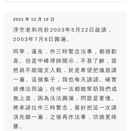
36
37
38
39
40
2023 年 12 月 18 日
41
42
43
44
45
淨空老和尚於2003年5月22日啟講，
46
47
48
49
50
2003年7月8日圓滿。
51
52
53
54
55
同學，蓮友，作三時繫念法事，都很歡
56
57
喜。但是中峰禪師開示，不甚了解，當
然就不能隨文入觀，於是希望把儀規講
一遍。這個集子，我也每天讀誦。確實
就佛法而論，任何一法都能幫助我們成
無上道，因為法法圓滿，問題是要懂。
將來諸位作三時繫念，最好把這一次講
演先聽一遍，之後再作法事，功德更殊
勝。