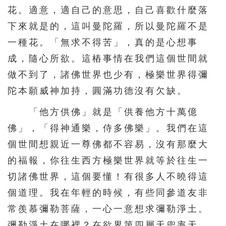
花。適意，適自己的意思，自己喜歡什麼落
下來就是的，這叫曼陀羅，所以曼陀羅不是
一種花。「無求不得苦」，真的是心想事
成，隨心所欲。這樁事情在我們這個世間就
做不到了，諸佛世界也少有，極樂世界得彌
陀本願威神加持，圓滿功德沒有欠缺。
「他方供佛」就是「供養他方十萬億
佛」，「得神通樂，侍多佛樂」。我們在這
個世間想親近一尊佛都不容易，沒有那麼大
的福報，你往生西方極樂世界就等於往生一
切諸佛世界，這個要懂！有很多人不曉得這
個道理。我在年輕的時候，有些同參道友非
常羨慕彌勒菩薩，一心一意想求彌勒淨土。
彌勒淨土在哪裡？在欲界第四層天兜率天。