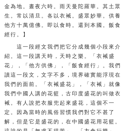
金為地。晝夜六時。雨天曼陀羅華。其土眾
生。常以清旦。各以衣裓。盛眾妙華。供養
他方十萬億佛。即以食時。還到本國。飯食
經行。】
這一段經文我們把它分成幾個小段來介
紹。這一段講天時，天時之樂。「衣裓盛
花」，「他方供佛」，「飯食經行」。我們
讀這一段文，文字不多，境界確實能浮現在
我們的面前。「衣裓盛花」，「衣裓」就像
我們中國人講的花籃，古印度盛花的叫做衣
裓。有人說把衣服兜起來盛花，這個不一
定。因為當時的風俗習慣我們對它不甚了
解，但是它是盛花的，在中國盛花用花籃。
這說的是「無求不得苦」，「衣食行樂」，