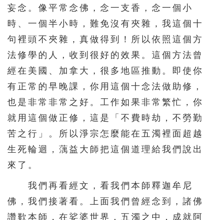
妄念。像平常念佛，念一支香，念一個小
時、一個半小時，難免沒有夾雜，我這個十
句裡頭不夾雜，真做得到！所以依照這個方
法修學的人，收到很好的效果。這個方法曾
經在美國、加拿大，很多地區推動。即使你
有正常的早晚課，你用這個十念法做助修，
也是非常非常之好。工作如果非常繁忙，你
就用這個做正修，這是「不費時劫，不勞勤
苦之行」。所以淨宗怎麼能在五濁裡面超越
生死輪迴，蕅益大師把這個道理給我們說出
來了。
我們再看經文，看我們本師釋迦牟尼
佛，我們接著看。上面我們曾經念到，諸佛
讚歎本師，在娑婆世界，五濁之中，成就阿