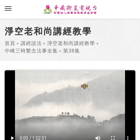
toggle navigation
淨空老和尚講經教學
首頁
講經說法
淨空老和尚講經教學
中峰三時繫念法事全集
第38集