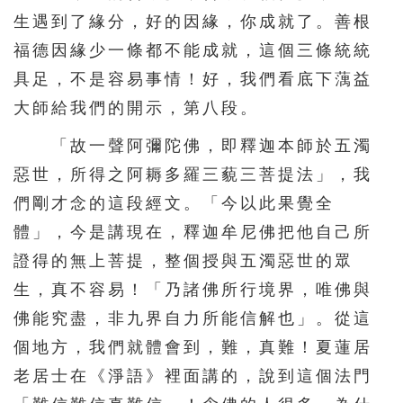
生遇到了緣分，好的因緣，你成就了。善根
福德因緣少一條都不能成就，這個三條統統
具足，不是容易事情！好，我們看底下蕅益
大師給我們的開示，第八段。
「故一聲阿彌陀佛，即釋迦本師於五濁
惡世，所得之阿耨多羅三藐三菩提法」，我
們剛才念的這段經文。「今以此果覺全
體」，今是講現在，釋迦牟尼佛把他自己所
證得的無上菩提，整個授與五濁惡世的眾
生，真不容易！「乃諸佛所行境界，唯佛與
佛能究盡，非九界自力所能信解也」。從這
個地方，我們就體會到，難，真難！夏蓮居
老居士在《淨語》裡面講的，說到這個法門