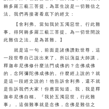
耨多羅三藐三菩提，為眾生說是一切難信之
法。我們再接著看底下的經文：
【舍利弗。當知我於五濁惡世。行此難
事。得阿耨多羅三藐三菩提。為一切世間說
此難信之法。是為甚難。】
就是這一句，前面是諸佛讚歎世尊，這
一段世尊自己說出來了。所以蕅益大師講，
釋迦牟尼佛修什麼法門成佛的？念佛成佛
的，念阿彌陀佛成佛的。什麼經上說的？就
是這一段經文說的！他告訴舍利弗，還不就
是告訴我們大家！你應當知道。我，我是釋
迦牟尼佛自稱。『我於五濁惡世，行此難
事』，這個難事就是念佛，念佛是難信之