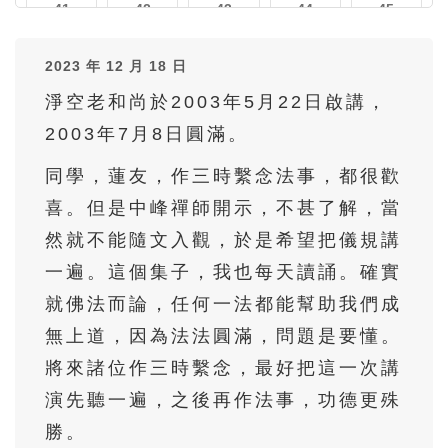
41
42
43
44
45
46
47
48
49
50
2023 年 12 月 18 日
51
52
53
54
55
淨空老和尚於2003年5月22日啟講，
56
57
2003年7月8日圓滿。
同學，蓮友，作三時繫念法事，都很歡
喜。但是中峰禪師開示，不甚了解，當
然就不能隨文入觀，於是希望把儀規講
一遍。這個集子，我也每天讀誦。確實
就佛法而論，任何一法都能幫助我們成
無上道，因為法法圓滿，問題是要懂。
將來諸位作三時繫念，最好把這一次講
演先聽一遍，之後再作法事，功德更殊
勝。