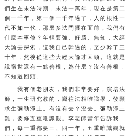
511
512
513
514
515
們生在末法時期，末法一萬年，現在是第二
516
517
518
519
520
個一千年，第一個一千年過了，人的根性一
521
522
523
524
525
代不如一代，那麼多法門擺在面前，我們有
526
527
528
529
530
什麼本事修？年輕要強、好勝、無知，大經
大論去探索，這我自己幹過的，至少幹了三
531
532
533
534
535
十年，然後從這些大經大論才回頭。這就是
536
537
538
539
540
說宿世還有一點善根，為什麼？沒有善根，
541
542
543
544
545
不知道回頭。
546
547
548
549
550
我有個老朋友，我們非常要好，演培法
551
552
553
554
555
師，一生研究教的，嚮往法相唯識學，發願
556
557
558
559
560
求生彌勒淨土。有沒有去？沒去。彌勒淨土
561
562
563
564
565
難，要修五重唯識觀。李老師當年告訴我
們，每一重都要三、四十年，五重唯識觀就
566
567
568
569
570