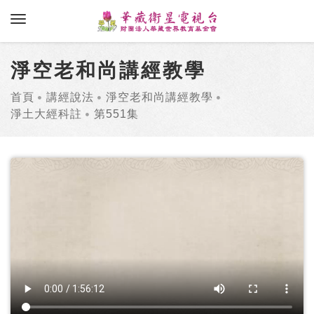
toggle navigation
淨空老和尚講經教學
首頁
講經說法
淨空老和尚講經教學
淨土大經科註
第551集