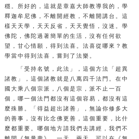
穩。所好的，這就是章嘉大師教導我的，學
釋迦牟尼佛，不離開經教，不離開講台。這
樣天天學，天天反省，天天覺悟，沒迷。學
佛陀，佛陀過著簡單的生活，沒有任何欲
望，甘心情願，得到法喜。法喜從哪來？教
學當中得到法喜，嘗到了法樂。
「受持名號，此法」，這個方法「超異
諸教」，這個諸教就是八萬四千法門。在中
國大乘八個宗派，八個是宗，派不止一百
個，哪一個法門都沒有這個容易，都沒有這
麼殊勝。「得益超出諸善」，無論你修多大
的善事，沒有比念佛更善，這個重要，比什
麼都重要。哪個地方請我們去講經，我們不
離開《無量壽》，一天、兩天，可以在《無