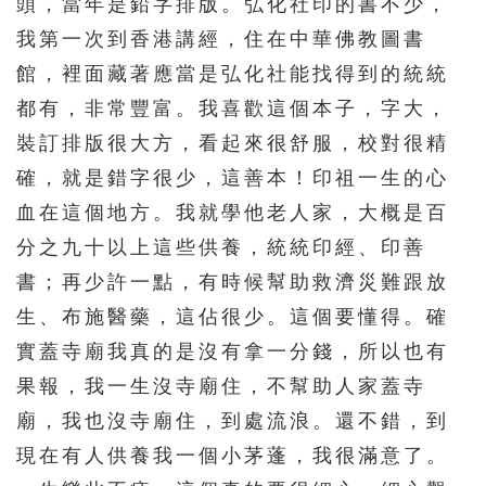
頭，當年是鉛字排版。弘化社印的書不少，
我第一次到香港講經，住在中華佛教圖書
館，裡面藏著應當是弘化社能找得到的統統
都有，非常豐富。我喜歡這個本子，字大，
裝訂排版很大方，看起來很舒服，校對很精
確，就是錯字很少，這善本！印祖一生的心
血在這個地方。我就學他老人家，大概是百
分之九十以上這些供養，統統印經、印善
書；再少許一點，有時候幫助救濟災難跟放
生、布施醫藥，這佔很少。這個要懂得。確
實蓋寺廟我真的是沒有拿一分錢，所以也有
果報，我一生沒寺廟住，不幫助人家蓋寺
廟，我也沒寺廟住，到處流浪。還不錯，到
現在有人供養我一個小茅蓬，我很滿意了。