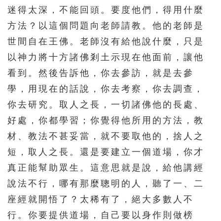
216
217
218
219
220
迷得太深，不能回頭。要度他們，得用什麼
221
222
223
224
225
方法？以這個問題向老師請教。他的老師是
226
227
228
229
230
世間自在王佛。老師沒有給他說什麼，只是
以神力將十方諸佛剎土示現在他面前，讓他
231
232
233
234
235
看到。然後告訴他，你去參訪，就是去參
236
237
238
239
240
學，用現在的話說，你去考察，你去調查，
241
242
243
244
245
你去研究。取人之長，一切諸佛他的長處、
246
247
248
249
250
好處，你都學習；你覺得他所用的方法，教
251
252
253
254
255
材、教法不甚妥當，就不要取他的，捨人之
短，取人之長。還是要建立一個道場，你才
256
257
258
259
260
真正能幫助眾生。這意思就是說，給他講經
261
262
263
264
265
說法不行，哪有那麼聰明的人，聽了一、二
266
267
268
269
270
座經就開悟了？太稀有了，絕大多數人不
271
272
273
274
275
行。你要提供道場，自己要以身作則做榜