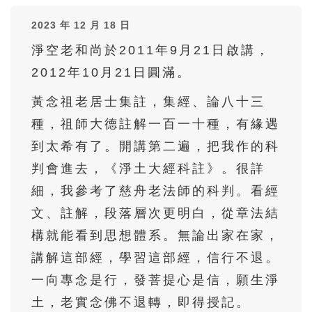
41
42
43
44
45
2023 年 12 月 18 日
46
47
48
49
50
淨空老和尚於2011年9月21日啟講，
51
52
53
54
55
2012年10月21日圓滿。
56
57
58
59
60
黃念祖老居士集註，集經、論八十三
61
62
63
64
65
種，祖師大德註解一百一十種，有緣遇
66
67
68
69
70
到太希有了。開講第二遍，把我作的科
判會進去，《淨土大經科註》。很詳
71
72
73
74
75
細，我參考了慈舟老法師的科判。看經
76
77
78
79
80
文、註解，段落層次更明白，從章法結
81
82
83
84
85
構就能看到思想體系。無論出家在家，
86
87
88
89
90
講解這部經，學習這部經，信行不退。
91
92
93
94
95
一向專念是行，發菩提心是信，願生淨
土，老實念佛不退轉，即得授記。
96
97
98
99
100