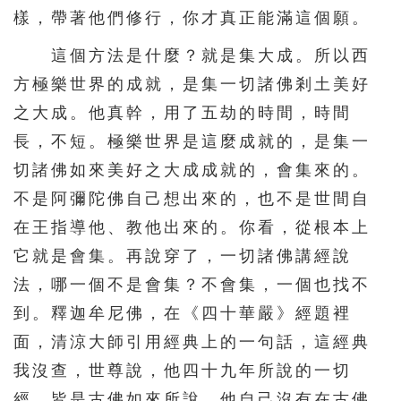
276
277
278
279
280
樣，帶著他們修行，你才真正能滿這個願。
281
282
283
284
285
這個方法是什麼？就是集大成。所以西
286
287
288
289
290
方極樂世界的成就，是集一切諸佛剎土美好
之大成。他真幹，用了五劫的時間，時間
291
292
293
294
295
長，不短。極樂世界是這麼成就的，是集一
296
297
298
299
300
切諸佛如來美好之大成成就的，會集來的。
301
302
303
304
305
不是阿彌陀佛自己想出來的，也不是世間自
306
307
308
309
310
在王指導他、教他出來的。你看，從根本上
311
312
313
314
315
它就是會集。再說穿了，一切諸佛講經說
316
317
318
319
320
法，哪一個不是會集？不會集，一個也找不
到。釋迦牟尼佛，在《四十華嚴》經題裡
321
322
323
324
325
面，清涼大師引用經典上的一句話，這經典
326
327
328
329
330
我沒查，世尊說，他四十九年所說的一切
331
332
333
334
335
經，皆是古佛如來所說，他自己沒有在古佛