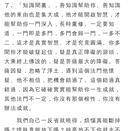
了。「知識聞薰」，善知識幫助你。善知識
396
397
398
399
400
他的來由也是集大成，他才能開啟智慧，才
401
402
403
404
405
能幫助你一門深入，長時薰修。一定要知
406
407
408
409
410
道，一門即是多門，多門會歸一門，一多不
411
412
413
414
415
二，這才是真實智慧、才是究竟圓滿。你多
聞你才能破疑起信，疑是真正障礙的源頭，
416
417
418
419
420
大乘經上佛說的，疑是菩薩最大的障礙。菩
421
422
423
424
425
薩因疑，忽略了淨土，遇到這個法門他懷
426
427
428
429
430
疑、他不相信，把機會錯過了。這個錯過真
431
432
433
434
435
錯過，因為它確確實實能幫助你一生成就，
436
437
438
439
440
其他法門不一定，你沒有那個根性，你沒有
辦法成就。
441
442
443
444
445
446
447
448
449
450
我們自己一反省就曉得，煩惱真能斷掉
嗎？情執真能放下嗎？絲毫放不下你就走不
451
452
453
454
455