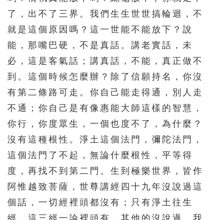
了，出不了三界。我們生生世世搞輪迴，不
456
457
458
459
460
就是這個原因嗎？這一世能不能放下？說
461
462
463
464
465
能，那嘴巴硬，不是真話。講老實話，未
466
467
468
469
470
必，這是客氣話；講真話，不能，真正做不
471
472
473
474
475
到。這個時候怎麼辦？除了信願持名，你沒
有第二條路可走。你自己能走得通，別人走
476
477
478
479
480
不通；你自己是有像惠能大師這樣的智慧，
481
482
483
484
485
你行，你度眾生，一個也度不了，為什麼？
486
487
488
489
490
沒有這種根性。淨土這個法門，彌陀法門，
491
492
493
494
495
這個法門了不起，無論什麼根性，平等得
496
497
498
499
500
度，再找不到第二門。生到極樂世界，皆作
501
502
503
504
505
阿惟越致菩薩，世尊講經四十九年沒說過這
個話，一切經裡頭都沒有；只有淨土往生
506
507
508
509
510
經，這三經一論裡頭有，其他的沒說過。我