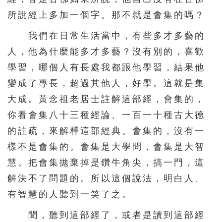
336
337
338
339
340
所說經上多加一個字。那不就是會集的嗎？
341
342
343
344
345
我們在日常生活當中，有些多才多藝的
346
347
348
349
350
人，他為什麼能多才多藝？沒有別的，喜歡
351
352
353
354
355
學習，哪個人有長處我都跟他學習，結果他
變成了專長，超過其他人，好學。這就是集
356
357
358
359
360
大成。黃念祖老居士註解這部經，會集的，
361
362
363
364
365
你看會集八十三種經論、一百一十種古大德
366
367
368
369
370
的註疏，來解釋這部經典。會集的，沒有一
371
372
373
374
375
樣不是會集的。會集是大學問，會集是大智
376
377
378
379
380
慧。把會集拋棄掉是鑽牛角尖，搞一門，這
解決不了問題的。所以這個說法，明白人、
381
382
383
384
385
有智慧的人聽到一笑了之。
386
387
388
389
390
聞，聽到這部經了，或者是讀到這部經
391
392
393
394
395