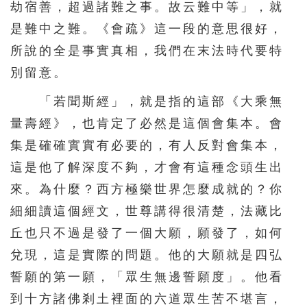
劫宿善，超過諸難之事。故云難中等」，就
161
162
163
164
165
是難中之難。《會疏》這一段的意思很好，
166
167
168
169
170
所說的全是事實真相，我們在末法時代要特
別留意。
171
172
173
174
175
「若聞斯經」，就是指的這部《大乘無
176
177
178
179
180
量壽經》，也肯定了必然是這個會集本。會
181
182
183
184
185
集是確確實實有必要的，有人反對會集本，
186
187
188
189
190
這是他了解深度不夠，才會有這種念頭生出
191
192
193
194
195
來。為什麼？西方極樂世界怎麼成就的？你
196
197
198
199
200
細細讀這個經文，世尊講得很清楚，法藏比
201
202
203
204
205
丘也只不過是發了一個大願，願發了，如何
兌現，這是實際的問題。他的大願就是四弘
206
207
208
209
210
誓願的第一願，「眾生無邊誓願度」。他看
211
212
213
214
215
到十方諸佛剎土裡面的六道眾生苦不堪言，