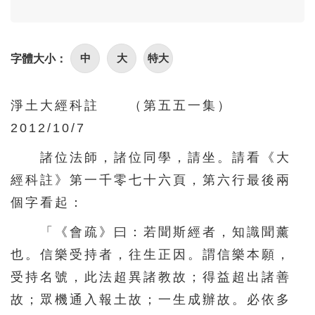
101
102
103
104
105
106
107
108
109
110
中
大
特大
字體大小：
111
112
113
114
115
116
117
118
119
120
淨土大經科註 （第五五一集）
121
122
123
124
125
2012/10/7
126
127
128
129
130
諸位法師，諸位同學，請坐。請看《大
131
132
133
134
135
經科註》第一千零七十六頁，第六行最後兩
個字看起：
136
137
138
139
140
「《會疏》曰：若聞斯經者，知識聞薰
141
142
143
144
145
也。信樂受持者，往生正因。謂信樂本願，
146
147
148
149
150
受持名號，此法超異諸教故；得益超出諸善
151
152
153
154
155
故；眾機通入報土故；一生成辦故。必依多
156
157
158
159
160