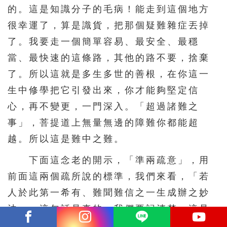
的。這是知識分子的毛病！能走到這個地方
很幸運了，算是識貨，把那個疑難雜症丟掉
了。我要走一個簡單容易、最安全、最穩
當、最快速的這條路，其他的路不要，捨棄
了。所以這就是多生多世的善根，在你這一
生中修學把它引發出來，你才能夠堅定信
心，再不變更，一門深入。「超過諸難之
事」，菩提道上無量無邊的障難你都能超
越。所以這是難中之難。
下面這念老的開示，「準兩疏意」，用
前面這兩個疏所說的標準，我們來看，「若
人於此第一希有、難聞難信之一生成辦之妙
法」。這句話是真的，我們要記清楚，這是
第一稀有、難聞難信、一生成辦的妙法，一