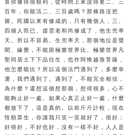
算你修得很順利，從時間上來說得要二、三
571
572
573
574
575
百年，你能活二、三百歲嗎？那條路沒把
576
577
578
握。民國以來有修成的，只有幾個人，三、
四個人而已。虛雲老和尚修成了，他生兜率
天。所以不容易。生兜率天，那個地位是聲
聞、緣覺，不能跟極樂世界比。極樂世界凡
聖同居土下下品往生，也作阿惟越致菩薩，
他怎麼能比？所以這個法門遇到了，多麼幸
運，我們遇到了。遇到了，不能完全相信，
為什麼？還想這個想那個，想得很多，心不
能夠止於一處。如果心真正止於一處，什麼
都放下了，這是真的。以前斤斤計較，現在
恆順眾生，你讓我只笑一笑就好了，很好；
好很好，不好也好，沒有一樣不好，人人是