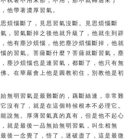
，不執著不用末那，不用，那不就轉過來了
201
202
203
204
205
在，他帶著濃厚習氣。
206
207
208
209
210
思煩惱斷了，見思習氣沒斷。見思煩惱斷
211
212
213
214
215
習氣，習氣斷掉之後他就升級了，他就生到辟
了，他有塵沙煩惱，他把塵沙煩惱斷掉，他就
216
217
218
219
220
煩惱的習氣。菩薩斷什麼？菩薩就斷習氣，塵
221
222
223
224
225
氣，塵沙煩惱也是連習氣，都斷了，他只有無
成佛。在華嚴會上他是圓教初住，別教他是初
226
227
228
229
230
231
232
233
234
235
始無明習氣是最難斷的，藕斷絲連，非常難
讓它沒有了，就是在這個時候根本不必理它。
236
237
238
239
240
不能說無。厚薄習氣真的真有，但是他不起心
241
242
243
244
245
覺，就是最後一品無始無明習氣，叫生相無
在最後一念覺了，悟了，迷破盡了，這是最微
246
247
248
249
250