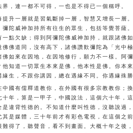
法界，連一都不可得，一也是不得已一個稱呼。
提升一層就是習氣斷掉一層，智慧又增長一層。
。彌陀威神加持所有往生的眾生，包括等覺菩薩
有一點欠缺；得到阿彌陀佛威神加持，就跟諸佛
說佛佛道同，沒有高下，諸佛讚歎彌陀為「光中
諸佛如來在因地，在因地修行，願力不一樣。阿
？他知道一切眾生本來是佛，他本性是佛。你本
講緣生，不跟你講因，總在遇緣不同。你遇緣殊
中國有儒釋道教你，在外國有很多宗教教你；換
七十年，算是一甲子，中國說法，這個六十年，
全是違背性德的。不知道什麼叫性德，沒聽說過
尤其是媒體，三十年前才有彩色電視，在這個之
很難得了，聽聲音，看不到畫面。大概十年之後