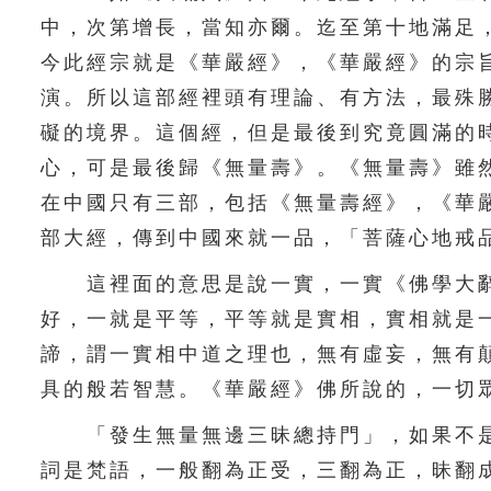
中，次第增長，當知亦爾。迄至第十地滿足
今此經宗就是《華嚴經》，《華嚴經》的宗
演。所以這部經裡頭有理論、有方法，最殊
礙的境界。這個經，但是最後到究竟圓滿的
心，可是最後歸《無量壽》。《無量壽》雖
在中國只有三部，包括《無量壽經》，《華
部大經，傳到中國來就一品，「菩薩心地戒
這裡面的意思是說一實，一實《佛學大辭
好，一就是平等，平等就是實相，實相就是
諦，謂一實相中道之理也，無有虛妄，無有
具的般若智慧。《華嚴經》佛所說的，一切
「發生無量無邊三昧總持門」，如果不是
詞是梵語，一般翻為正受，三翻為正，昧翻