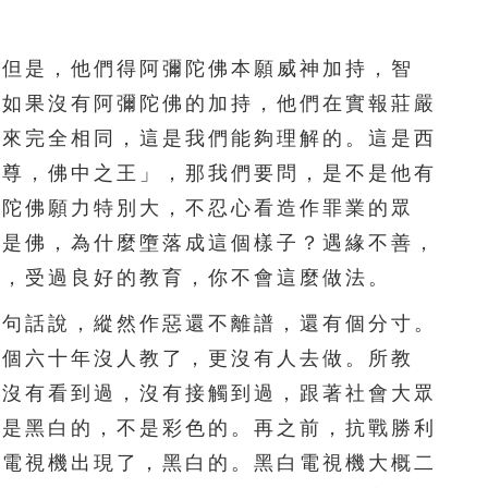
251
252
253
254
255
但是，他們得阿彌陀佛本願威神加持，智
256
257
258
259
260
。如果沒有阿彌陀佛的加持，他們在實報莊嚴
如來完全相同，這是我們能夠理解的。這是西
261
262
263
264
265
極尊，佛中之王」，那我們要問，是不是他有
266
267
268
269
270
彌陀佛願力特別大，不忍心看造作罪業的眾
來是佛，為什麼墮落成這個樣子？遇緣不善，
271
272
273
274
275
勝，受過良好的教育，你不會這麼做法。
276
277
278
279
280
句話說，縱然作惡還不離譜，還有個分寸。
281
282
283
284
285
這個六十年沒人教了，更沒有人去做。所教
，沒有看到過，沒有接觸到過，跟著社會大眾
286
287
288
289
290
前是黑白的，不是彩色的。再之前，抗戰勝利
291
292
293
294
295
，電視機出現了，黑白的。黑白電視機大概二