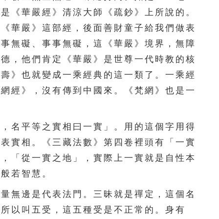
這是《華嚴經》清涼大師《疏鈔》上所說的。
111
112
113
114
115
有《華嚴》這部經，後面善財童子給我們做表
116
117
118
119
120
理事無礙、事事無礙，這《華嚴》境界，無障
大德，他們肯定《華嚴》是世尊一代時教的核
121
122
123
124
125
量壽》也就變成一乘經典的這一類了。一乘經
126
127
128
129
130
梵網經》，沒有傳到中國來。《梵網》也是一
131
132
133
134
135
，名平等之實相曰一實」。用的這個字用得
136
137
138
139
140
代表實相。《三藏法數》第四卷裡頭有「一實
話，「從一實之地」，實際上一實就是自性本
141
142
143
144
145
的般若智慧。
146
147
148
149
150
量無邊是代表法門。三昧就是禪定，這個名
151
152
153
154
155
，所以叫五受，這五種受是不正常的。身有