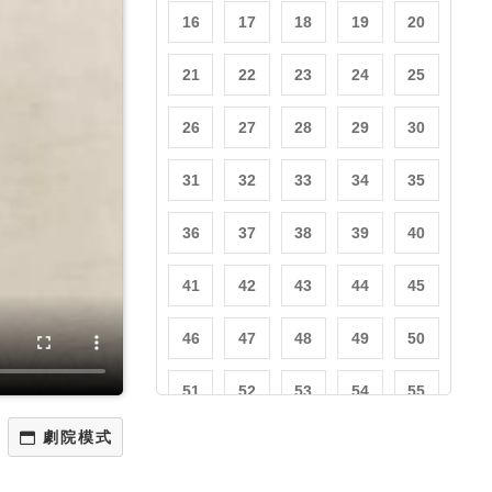
16
17
18
19
20
21
22
23
24
25
26
27
28
29
30
31
32
33
34
35
36
37
38
39
40
41
42
43
44
45
46
47
48
49
50
51
52
53
54
55
56
57
58
59
60