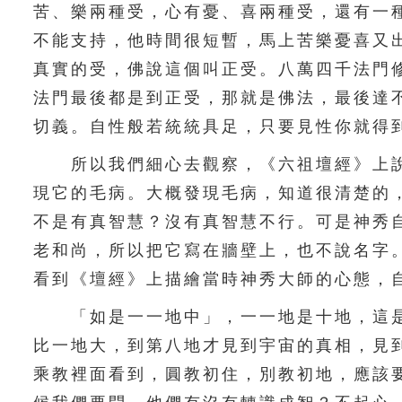
苦、樂兩種受，心有憂、喜兩種受，還有一
不能支持，他時間很短暫，馬上苦樂憂喜又
真實的受，佛說這個叫正受。八萬四千法門
法門最後都是到正受，那就是佛法，最後達
切義。自性般若統統具足，只要見性你就得
所以我們細心去觀察，《六祖壇經》上說
現它的毛病。大概發現毛病，知道很清楚的
不是有真智慧？沒有真智慧不行。可是神秀
老和尚，所以把它寫在牆壁上，也不說名字
看到《壇經》上描繪當時神秀大師的心態，
「如是一一地中」，一一地是十地，這是
比一地大，到第八地才見到宇宙的真相，見
乘教裡面看到，圓教初住，別教初地，應該