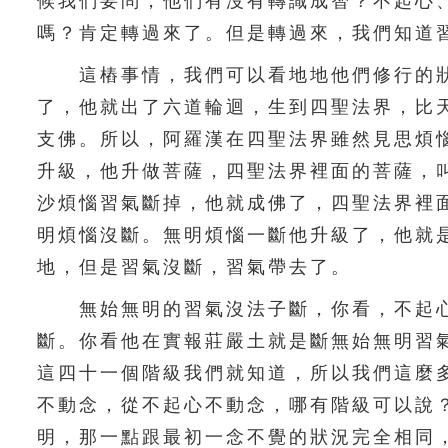
候我們要問，他們有沒有轉識成智？不起心
嗎？肯定轉過來了。但是轉過來，我們知道
這樁事情，我們可以看地地他們修行的狀
了，他就出了六道輪迴，生到四聖法界，比
支佛。所以，阿羅漢在四聖法界雖然見思煩
升級，他升做菩薩，四聖法界裡面的菩薩，
沙煩惱習氣斷掉，他就成佛了，四聖法界裡
明煩惱沒斷。無明煩惱一斷他升級了，他就
地，但是習氣沒斷，習氣帶去了。
無始無明的習氣沒法子斷，你看，不起心
斷。你看他在實報莊嚴土就是斷無始無明習
這四十一個階級我們就知道，所以我們這麼
不動念，從不起心不動念，哪有階級可以說
明，那一點跟最初一念不覺的狀況完全相同