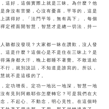
候，這好，這個實際上就是三昧。為什麼？他
156
157
158
159
160
昧是身沒有苦樂，心沒有憂喜，平等的，這是
161
162
163
164
165
》上講得好，「法門平等，無有高下」，每個
，禪定裡面開智慧，智慧才是總一切法，持一
166
167
168
169
170
171
172
173
174
175
人聽都沒發現？大家都一昧在讚歎，沒人發
176
177
178
179
180
現。這是什麼？這個心是不是住在三昧上？是
做得滿身都大汗，晚上都睡不著覺。不敢送給
181
182
183
184
185
說不行，就別說話，不知道是誰寫的。所以，
186
187
188
189
190
智慧就不是這樣的了。
，定功增長。定功一地比一地深，智慧一地
191
192
193
194
195
。沒有見到阿賴耶你怎麼轉它？可是我們在大
196
197
198
199
200
動念，不起心、不動念，明心見性。在這個時