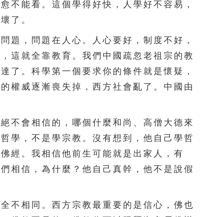
就愈不能看。這個學得好快，人學好不容易，
296
297
298
299
300
心壞了。
301
302
303
304
305
問題，問題在人心。人心要好，制度不好，
心，這就全靠教育。我們中國疏忽老祖宗的教
306
307
308
309
310
發達了。科學第一個要求你的條件就是懷疑，
311
312
313
314
315
會的權威逐漸喪失掉，西方社會亂了。中國由
316
317
318
319
320
絕不會相信的，哪個什麼和尚、高僧大德來
321
322
323
324
325
學哲學，不是學宗教。沒有想到，他自己學哲
326
327
328
329
330
看佛經。我相信他前生可能就是出家人，有
我們相信，為什麼？他自己真幹，他不是說假
331
332
333
334
335
336
337
338
339
340
全不相同。西方宗教最重要的是信心，佛也