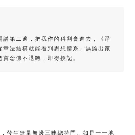
61
62
63
64
65
66
67
68
69
70
71
72
73
74
75
開講第二遍，把我作的科判會進去，《淨
76
77
78
79
80
從章法結構就能看到思想體系。無論出家
老實念佛不退轉，即得授記。
81
82
83
84
85
86
87
88
89
90
91
92
93
94
95
96
97
98
99
100
101
102
103
104
105
：
106
107
108
109
110
，發生無量無邊三昧總持門。如是一一地