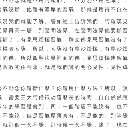
、不動念就是不用阿賴耶了，不分別不用意識了
習氣沒斷，他還有濃厚的習氣，那就是用得不自
況我們就能了解。譬如經上告訴我們，阿羅漢見
天界再高一層，到聲聞法界。在聲聞法界他要斷
惱斷了，有見思煩惱習氣。辟支佛見思習氣沒有
叫權教菩薩。所以，菩薩沒有塵沙煩惱，有塵沙
面的佛。所以四聖法界裡面的佛，見思煩惱連習
是圓教初住菩薩，就是我們講的明心見性，見性
不動念你還斷什麼？你還用什麼方法？所以，無
氣，需要三大阿僧祇劫這麼長的時間，自自然然
多年的學習體會到，四十一個階級不能說有，也
？不能說，但是習氣厚薄真有，不是假的。到等
，就那個一念不覺。那時候一念不覺，迷了，現