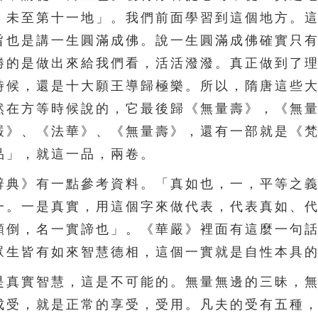
，未至第十一地」。我們前面學習到這個地方。
旨也是講一生圓滿成佛。說一生圓滿成佛確實只
勝的是做出來給我們看，活活潑潑。真正做到了
時候，還是十大願王導歸極樂。所以，隋唐這些
然在方等時候說的，它最後歸《無量壽》，《無
嚴》、《法華》、《無量壽》，還有一部就是《
品」，就這一品，兩卷。
典》有一點參考資料。「真如也，一，平等之義
一。一是真實，用這個字來做代表，代表真如、
顛倒，名一實諦也」。《華嚴》裡面有這麼一句
眾生皆有如來智慧德相，這個一實就是自性本具
真實智慧，這是不可能的。無量無邊的三昧，無
成受，就是正常的享受，受用。凡夫的受有五種