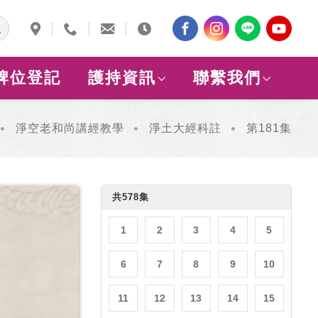
牌位登記
護持資訊
聯繫我們
淨空老和尚講經教學
淨土大經科註
第181集
共578集
1
2
3
4
5
6
7
8
9
10
11
12
13
14
15