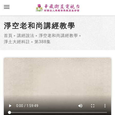
toggle navigation
淨空老和尚講經教學
首頁
講經說法
淨空老和尚講經教學
淨土大經科註
第388集