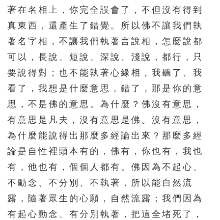
著在名相上，你完全誤會了，不但沒有得到
276
277
278
279
280
真東西，還產生了錯覺。所以佛不讓我們執
281
282
283
284
285
著名字相，不讓我們執著言說相，怎麼說都
286
287
288
289
290
可以，長說、短說、深說、淺說，都行，只
要說得對；也不能執著心緣相，我聽了、我
291
292
293
294
295
看了，我想是什麼意思，錯了，那是你的意
296
297
298
299
300
思，不是佛的意思。為什麼？佛沒有意思，
301
302
303
304
305
有意思是凡夫，沒有意思是佛。沒有意思，
306
307
308
309
310
為什麼能說得出那麼多經論出來？那麼多經
311
312
313
314
315
論是自性裡頭本有的，佛有，你也有，我也
有，他也有，個個人都有。佛因為不起心、
316
317
318
319
320
不動念、不分別、不執著，所以能自然流
321
322
323
324
325
露，隨著眾生的心願，自然流露；我們因為
326
327
328
329
330
有起心動念、有分別執著，把這全堵死了，