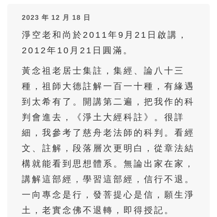
36
37
38
39
40
2023 年 12 月 18 日
41
42
43
44
45
淨空老和尚於2011年9月21日啟講，
46
47
48
49
50
2012年10月21日圓滿。
51
52
53
54
55
黃念祖老居士集註，集經、論八十三
56
57
58
59
60
種，祖師大德註解一百一十種，有緣遇
61
62
63
64
65
到太希有了。開講第二遍，把我作的科
66
67
68
69
70
判會進去，《淨土大經科註》。很詳
71
72
73
74
75
細，我參考了慈舟老法師的科判。看經
文、註解，段落層次更明白，從章法結
76
77
78
79
80
構就能看到思想體系。無論出家在家，
81
82
83
84
85
講解這部經，學習這部經，信行不退。
86
87
88
89
90
一向專念是行，發菩提心是信，願生淨
91
92
93
94
95
土，老實念佛不退轉，即得授記。