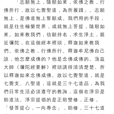
「志願無上，隨順如來，依佛之教，行
佛所行，故以七覺聖道，為所履踐」。志願
無上，是佛道無上誓願成。我們用的手段，
就是往生極樂世界，成就無上菩提，隨順如
來。如來教我們，信願持名，求生淨土，親
近彌陀，在這個經本裡頭，釋迦如來教我
們。依佛之教，行佛所行。釋迦牟尼佛自己
說，他怎麼成佛的？他是念佛成佛的。蕅益
大師《彌陀經要解》裡頭講得清清楚楚。所
以釋迦如來念佛成佛。故以七覺聖道，就是
七覺支、八聖道，這就是三十七道品，為我
們日常生活必須遵守的教誨，這個在淨宗是
助道法。淨宗提倡的是正助雙修，正修，
「發菩提心，一向專念」，助修，三十七道