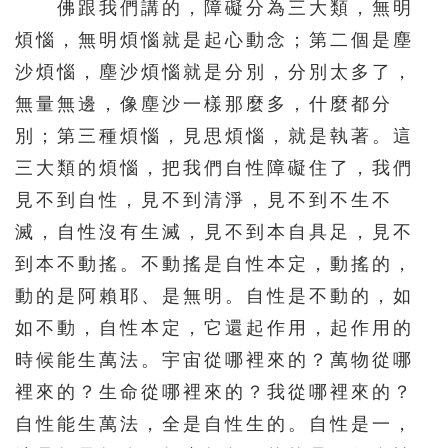
佛跟我們講的，障礙分為三大類，無明
451
452
453
454
455
煩惱，無明煩惱就是起心動念；第二個是塵
456
457
458
459
460
沙煩惱，塵沙煩惱就是分別，分別太多了，
461
462
463
464
465
無量無邊，像塵沙一樣那麼多，什麼都分
別；第三種煩惱，見思煩惱，就是執著。這
466
467
468
469
470
三大類的煩惱，把我們自性障礙住了，我們
471
472
473
474
475
見不到自性，見不到清淨，見不到不生不
476
477
478
479
480
滅，自性沒有生滅，見不到本自具足，見不
481
482
483
484
485
到本不動搖。不動搖是自性本定，動搖的，
486
487
488
489
490
動的是阿賴耶、是無明。自性是不動的，如
491
492
493
494
495
如不動，自性本定，它還起作用，起作用的
時候能生萬法。宇宙從哪裡來的？萬物從哪
496
497
498
499
500
裡來的？生命從哪裡來的？我從哪裡來的？
501
502
503
504
505
自性能生萬法，全是自性生的。自性是一，
506
507
508
509
510