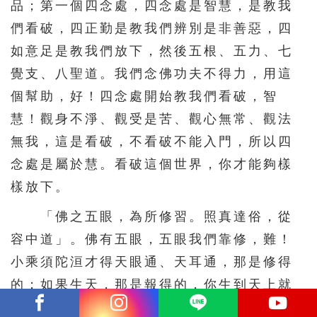
品；第一個四念處，四念處是智慧，是教我
們看破，四正勤是教我們辨別是非善惡，四
如意足是教我們放下，然後五根、五力、七
覺支、八聖道。我們念佛功夫不得力，用這
個幫助，好！四念處開始教我們看破，智
慧！觀身不淨、觀受是苦、觀心無常、觀法
無我，這是看破，不看破不能入門，所以四
念處是屬於慧。看破這個世界，你才能夠樣
樣放下。
「佛之五眼，為所修習。照真達俗，從
容中道」。佛有五眼，五眼我們靠修，難！
小乘須陀洹才得天眼通、天耳通，那是修得
的；如果生天，那是報得的，你生到天上就
有，可是沒有辦法具足五眼。報得的五眼，