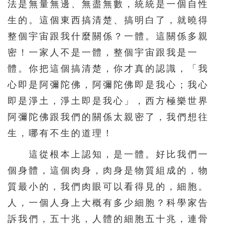
法是無量無邊、無盡無數，統統是一個自性
511
512
513
514
515
生的。這個東西搞清楚、搞明白了，就曉得
516
517
518
519
520
整個宇宙跟我什麼關係？一體。這關係多親
密！一家人不是一體，整個宇宙跟我是一
521
522
523
524
525
體。你把這個搞清楚，你才真的認識，「我
526
527
528
529
530
心即是阿彌陀佛，阿彌陀佛即是我心；我心
531
532
533
534
535
即是淨土，淨土即是我心」，西方極樂世界
536
537
538
539
540
阿彌陀佛跟我們的關係太親密了，我們想往
541
542
543
544
545
生，哪有不生的道理！
546
547
548
549
550
這從根本上認知，是一體。好比我們一
551
552
553
554
555
個身體，這個肉身，肉身是物質組成的，物
質最小的，我們肉眼可以看得見的，細胞。
556
557
558
559
560
人，一個人身上大概有多少細胞？科學家告
561
562
563
564
565
訴我們，五十兆，人體的細胞五十兆，連骨
566
567
568
569
570