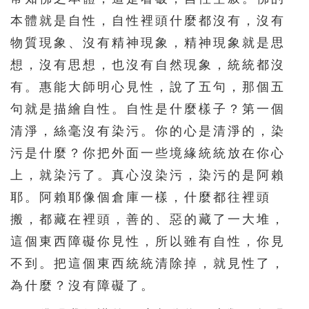
391
392
393
394
395
本體就是自性，自性裡頭什麼都沒有，沒有
396
397
398
399
400
物質現象、沒有精神現象，精神現象就是思
401
402
403
404
405
想，沒有思想，也沒有自然現象，統統都沒
有。惠能大師明心見性，說了五句，那個五
406
407
408
409
410
句就是描繪自性。自性是什麼樣子？第一個
411
412
413
414
415
清淨，絲毫沒有染污。你的心是清淨的，染
416
417
418
419
420
污是什麼？你把外面一些境緣統統放在你心
421
422
423
424
425
上，就染污了。真心沒染污，染污的是阿賴
426
427
428
429
430
耶。阿賴耶像個倉庫一樣，什麼都往裡頭
搬，都藏在裡頭，善的、惡的藏了一大堆，
431
432
433
434
435
這個東西障礙你見性，所以雖有自性，你見
436
437
438
439
440
不到。把這個東西統統清除掉，就見性了，
441
442
443
444
445
為什麼？沒有障礙了。
446
447
448
449
450