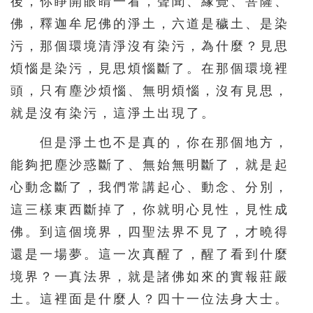
後，你睜開眼睛一看，聲聞、緣覺、菩薩、
佛，釋迦牟尼佛的淨土，六道是穢土、是染
污，那個環境清淨沒有染污，為什麼？見思
煩惱是染污，見思煩惱斷了。在那個環境裡
頭，只有塵沙煩惱、無明煩惱，沒有見思，
就是沒有染污，這淨土出現了。
但是淨土也不是真的，你在那個地方，
能夠把塵沙惑斷了、無始無明斷了，就是起
心動念斷了，我們常講起心、動念、分別，
這三樣東西斷掉了，你就明心見性，見性成
佛。到這個境界，四聖法界不見了，才曉得
還是一場夢。這一次真醒了，醒了看到什麼
境界？一真法界，就是諸佛如來的實報莊嚴
土。這裡面是什麼人？四十一位法身大士。