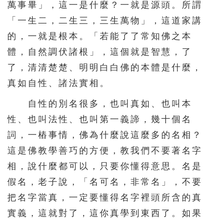
萬事畢」，這一是什麼？一就是源頭。所謂
216
217
218
219
220
「一生二，二生三，三生萬物」，這道家講
221
222
223
224
225
的，一就是根本。「若能了了常知佛之本
226
227
228
229
230
體，自然調伏諸根」，這個就是智慧，了
了，清清楚楚、明明白白佛的本體是什麼，
231
232
233
234
235
真如自性、諸法實相。
236
237
238
239
240
自性的別名很多，也叫真如、也叫本
241
242
243
244
245
性、也叫法性、也叫第一義諦，幾十個名
246
247
248
249
250
詞，一樁事情，佛為什麼說這麼多的名相？
251
252
253
254
255
這是佛教學善巧的方便，教我們不要著名字
256
257
258
259
260
相，說什麼都可以，只要你懂得意思。名是
261
262
263
264
265
假名，老子說，「名可名，非常名」，不要
把名字當真，一定要懂得名字裡頭所含的真
266
267
268
269
270
實義，這就對了，這你真學到東西了。如果
271
272
273
274
275