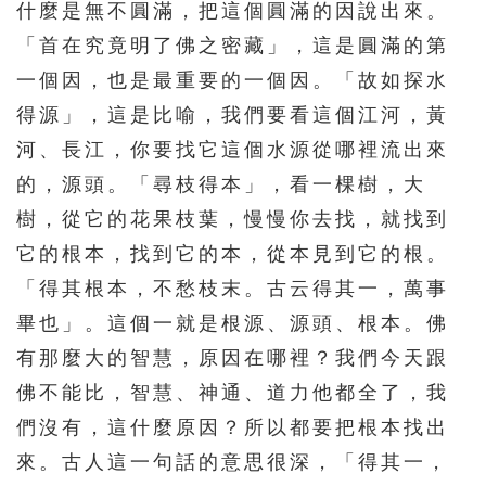
什麼是無不圓滿，把這個圓滿的因說出來。
156
157
158
159
160
「首在究竟明了佛之密藏」，這是圓滿的第
161
162
163
164
165
一個因，也是最重要的一個因。「故如探水
166
167
168
169
170
得源」，這是比喻，我們要看這個江河，黃
171
172
173
174
175
河、長江，你要找它這個水源從哪裡流出來
的，源頭。「尋枝得本」，看一棵樹，大
176
177
178
179
180
樹，從它的花果枝葉，慢慢你去找，就找到
181
182
183
184
185
它的根本，找到它的本，從本見到它的根。
186
187
188
189
190
「得其根本，不愁枝末。古云得其一，萬事
191
192
193
194
195
畢也」。這個一就是根源、源頭、根本。佛
196
197
198
199
200
有那麼大的智慧，原因在哪裡？我們今天跟
佛不能比，智慧、神通、道力他都全了，我
201
202
203
204
205
們沒有，這什麼原因？所以都要把根本找出
206
207
208
209
210
來。古人這一句話的意思很深，「得其一，
211
212
213
214
215