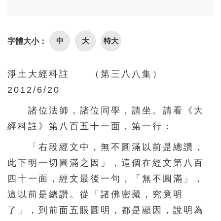
96
97
98
99
100
101
102
103
104
105
中
大
特大
字體大小：
106
107
108
109
110
111
112
113
114
115
淨土大經科註 （第三八八集）
116
117
118
119
120
2012/6/20
121
122
123
124
125
諸位法師，諸位同學，請坐。請看《大
126
127
128
129
130
經科註》第八百五十一面，第一行：
131
132
133
134
135
「右段經文中，無不圓滿以前是總讚，
136
137
138
139
140
此下明一切圓滿之因」，這個在經文第八百
141
142
143
144
145
四十一面，經文最後一句，「無不圓滿」，
146
147
148
149
150
這以前是總讚。從「諸佛密藏，究竟明
了」，到前面五眼圓明，都是顯因，說明為
151
152
153
154
155