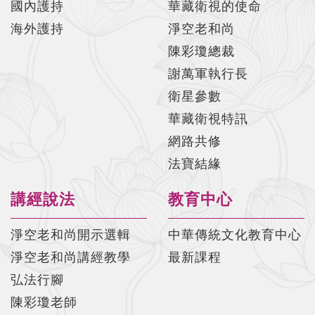
國內護持
華藏衛視的使命
海外護持
淨空老和尚
陳彩瓊總裁
謝萬軍執行長
衛星參數
華藏衛視特訊
網路共修
法寶結緣
講經說法
教育中心
淨空老和尚開示選輯
中華傳統文化教育中心
淨空老和尚講經教學
最新課程
弘法行腳
陳彩瓊老師