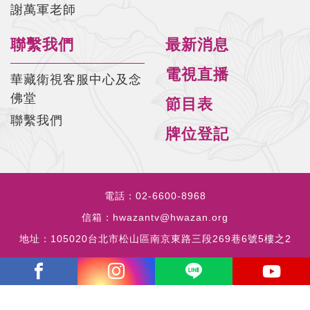
謝萬軍老師
聯繫我們
最新消息
電視直播
華藏衛視客服中心及念
佛堂
節目表
聯繫我們
牌位登記
電話：
02-6600-8968
信箱：
hwazantv@hwazan.org
地址：
105020台北市松山區南京東路三段269巷6號5樓之2
copyrights © 2023 all rights reserved by HWAZANTV.