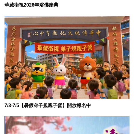
華藏衛視2026年浴佛慶典
7/3-7/5【暑假弟子規親子營】開放報名中