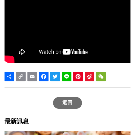
Share
Copy
Email
Facebook
Twitter
Line
Pinterest
Sina
WeChat
Link
Weibo
返回
最新訊息