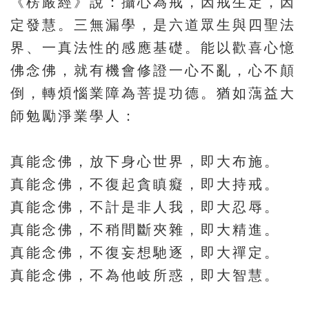
《楞嚴經》說：攝心為戒，因戒生定，因
定發慧。三無漏學，是六道眾生與四聖法
界、一真法性的感應基礎。能以歡喜心憶
佛念佛，就有機會修證一心不亂，心不顛
倒，轉煩惱業障為菩提功德。猶如蕅益大
師勉勵淨業學人：
真能念佛，放下身心世界，即大布施。
真能念佛，不復起貪瞋癡，即大持戒。
真能念佛，不計是非人我，即大忍辱。
真能念佛，不稍間斷夾雜，即大精進。
真能念佛，不復妄想馳逐，即大禪定。
真能念佛，不為他岐所惑，即大智慧。