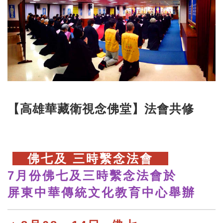
【高雄華藏衛視念佛堂】法會共修
佛七及
三時繫念法會
7月份佛七及三時繫念法會於
屏東中華傳統文化教育中心舉辦