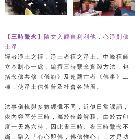
【三時繫念】
隨文入觀自利利他，心淨則佛
土淨
禪者淨土之禪，淨土者禪之淨土。中峰禪師
立基制心一處，編撰三時繫念實踐方法，包
括念佛共修《儀範》及超薦亡者《佛事》二
種，使淨土信仰普及社會各階層。
法事儀軌與多數經懺不同，近似日常課誦，
依內容區分三時，屬於狹義解釋。由於古印
度一天為六時，因此晝三時、夜三時繫念不
斷，融入「心心即佛，佛佛惟心」，才是功