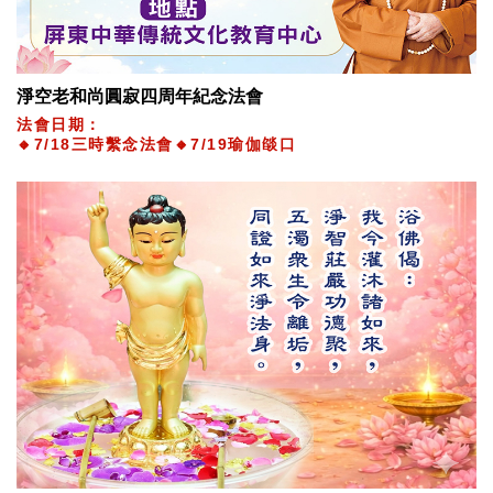
淨空老和尚圓寂四周年紀念法會
法會日期：
🔸7/18三時繫念法會🔸7/19瑜伽燄口