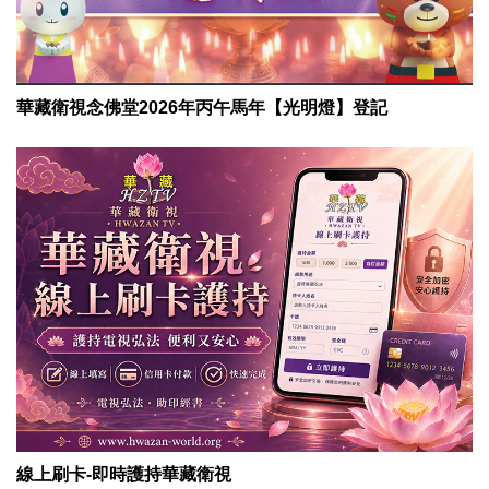
華藏衛視念佛堂2026年丙午馬年【光明燈】登記
線上刷卡-即時護持華藏衛視