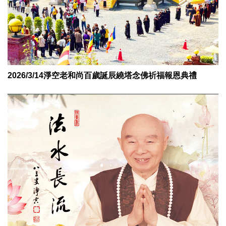
2026/3/14淨空老和尚百歲誕辰繞塔念佛祈福報恩典禮