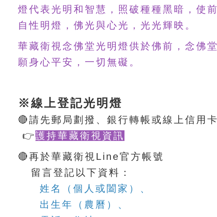
燈代表光明和智慧，照破種種黑暗，使
自性明燈，佛光與心光，光光輝映。
華藏衛視念佛堂光明燈供於佛前，念佛
願身心平安，一切無礙。
※線上登記光明燈
🔴請先郵局劃撥、銀行轉帳或線上信用
👉
護持華藏衛視資訊
🔴再於華藏衛視Line官方帳號
留言登記以下資料：
姓名（個人或闔家）、
出生
年
（農曆）、