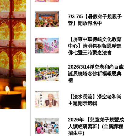
7/3-7/5【暑假弟子規親子
營】開放報名中
【屏東中華傳統文化教育
中心】清明祭祖報恩精進
佛七暨三時繫念法會
2026/3/14淨空老和尚百歲
誕辰繞塔念佛祈福報恩典
禮
【法水長流】淨空老和尚
主題開示選輯
2026年 【兒童弟子規暨成
人讀經研習班】(全新課程
招生中)