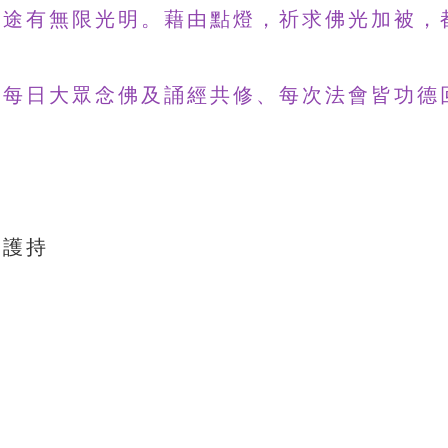
前途有無限光明。藉由點燈，祈求佛光加被，
堂每日大眾念佛及誦經共修、每次法會皆功德
卡護持