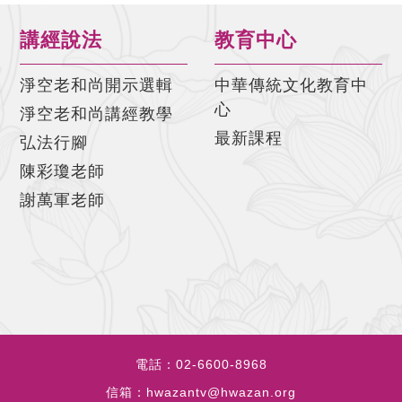
講經說法
教育中心
淨空老和尚開示選輯
中華傳統文化教育中
心
淨空老和尚講經教學
最新課程
弘法行腳
陳彩瓊老師
謝萬軍老師
電話：
02-6600-8968
信箱：
hwazantv@hwazan.org