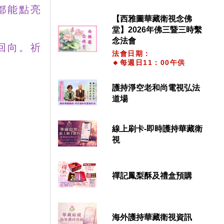
都能點亮
【西雅圖華藏衛視念佛
堂】2026年佛三暨三時繫
念法會
回向。祈
法會日期：
🔸每週日11：00午供
護持淨空老和尚電視弘法
道場
線上刷卡-即時護持華藏衛
視
禪記鳳梨酥及禮盒預購
海外護持華藏衛視資訊