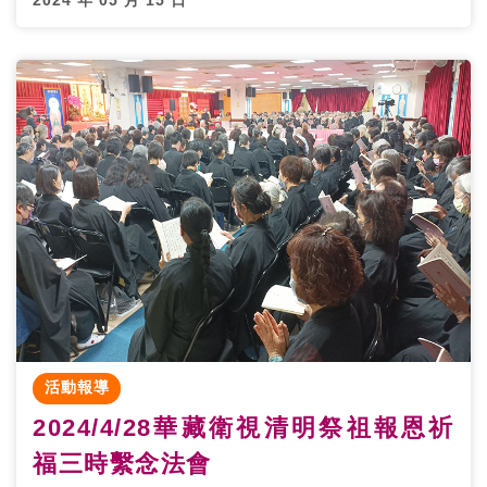
活動報導
2024/4/28華藏衛視清明祭祖報恩祈
福三時繫念法會