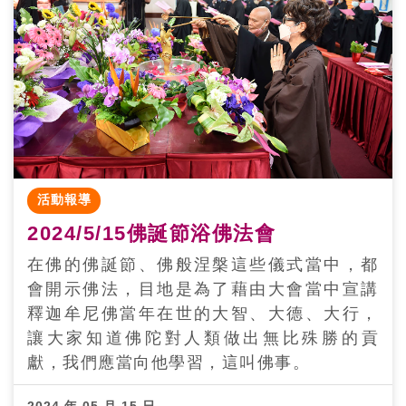
活動報導
2024/5/15佛誕節浴佛法會
在佛的佛誕節、佛般涅槃這些儀式當中，都
會開示佛法，目地是為了藉由大會當中宣講
釋迦牟尼佛當年在世的大智、大德、大行，
讓大家知道佛陀對人類做出無比殊勝的貢
獻，我們應當向他學習，這叫佛事。
2024 年 05 月 15 日