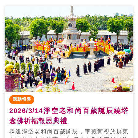
活動報導
2026/3/14淨空老和尚百歲誕辰繞塔
念佛祈福報恩典禮
恭逢淨空老和尚百歲誕辰，華藏衛視於屏東