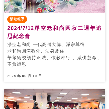
活動報導
2024/7/12淨空老和尚圓寂二週年追
思紀念會
淨空老和尚 一代高僧大德、淨宗尊宿
老和尚圓滿教化、法身常住
華藏衛視護持正法、依教奉行 、續佛慧命、
不負師恩
2024 年 06 月 10 日