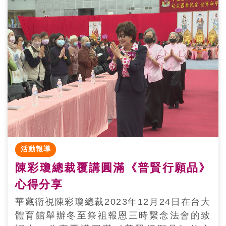
活動報導
陳彩瓊總裁覆講圓滿《普賢行願品》
心得分享
華藏衛視陳彩瓊總裁2023年12月24日在台大
體育館舉辦冬至祭祖報恩三時繫念法會的致